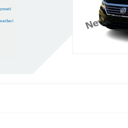
ir
Hibrit Araç Servisi
izmeti
orgulama
Dolu Göçüğü Düzeltme Kolay
metleri
ası Nasıl Anlaşılır
Lastik Hava Basıncı Tablosu
i
Motor Neden Yağ Yakar?