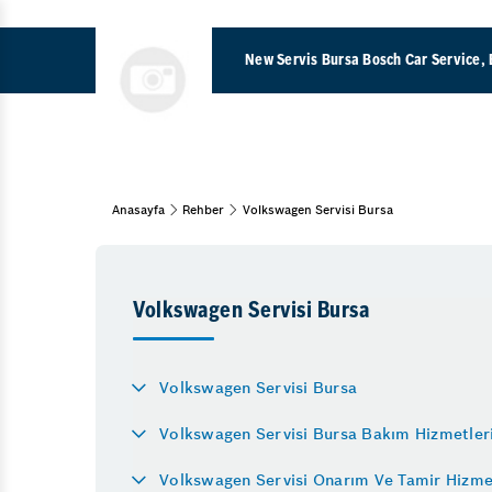
New Servis Bursa Bosch Car Service, 
Komple Araç Boyama 
Anasayfa
Rehber
Volkswagen Servisi Bursa
Araç Bakım & Onarım
Oksijen Sensörü Arıza
Bahar Bakımı
Kış Bakımı
Turbo Arıza Belirtileri
Oto Muayene ve Bakım
Volkswagen Servisi Bursa
Triger Kayışı Değişimi
Oto Periyodik Bakım
Elektrikli Araç Servisi
15 Adım Kontrol
Volkswagen Servisi Bursa
ABS Beyni Tamiri
Motor
Volkswagen Servisi Bursa Bakım Hizmetler
Egzoz Manifoldu Arıza
Yağ & Filtre Değişimi
Krank Sensörü Arızası
Volkswagen Servisi Onarım Ve Tamir Hizme
Egzoz Emisyon