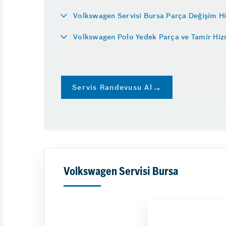
Araba Neden Su Eksilt
Volkswagen Servisi Bursa Parça Değişim H
Diğer Hizmetler
Araç Beyninden Km S
Oto Cam Filmi
Volkswagen Polo Yedek Parça ve Tamir Hiz
Direksiyon Kutusu Arız
Emniyet Sistemleri
Vale
Direksiyon Kilitlenmes
Servis Randevusu Al
Volkswagen Servisi Bursa