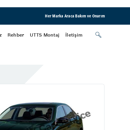
Her Marka Araca Bakım ve Onarım
z
Rehber
UTTS Montaj
İletişim
Nasıl Yapılır?
Aydınlatma Sistemleri
Araç Dış Aydınlatma
Araç İçi Aydınlatma
New Servis
Klima