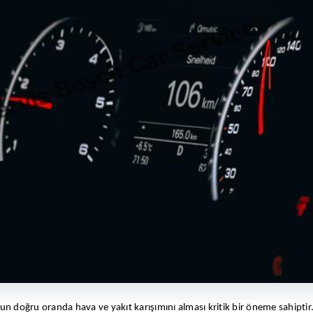
run doğru oranda hava ve yakıt karışımını alması kritik bir öneme sahiptir