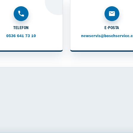
TELEFON
E-POSTA
0536 641 73 10
newservis@boschservice.c