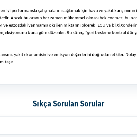
 iyi performansla çalışmalarını sağlamak için hava ve yakıt karışımının ide
ktedir. Ancak bu oranın her zaman mükemmel olması beklenemez; bu nede
r ve egzozdaki yanmamış oksijen miktarını ölçerek, ECU'ya bilgi gönderir.
ıt enjeksiyonunu buna göre düzenler. Bu süreç, "geri besleme kontrol dön
nsını, yakıt ekonomisini ve emisyon değerlerini doğrudan etkiler. Dolayı
em taşır.
Sıkça Sorulan Sorular