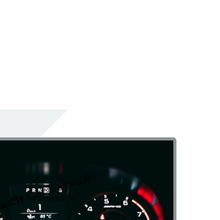
Nasıl Yapılır?
Aydınlatma Sistemleri
Araç Dış Aydınlatma
Araç İçi Aydınlatma
New Servis
Klima
 Bir İşlem Midir?