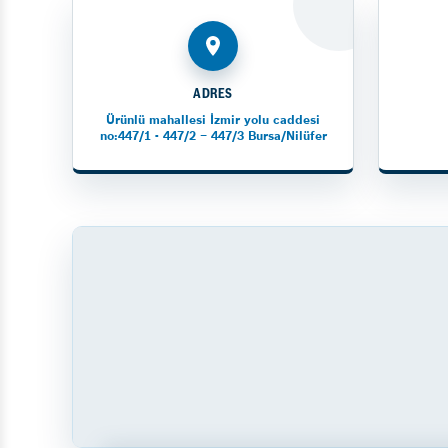
ADRES
Ürünlü mahallesi İzmir yolu caddesi
no:447/1 - 447/2 – 447/3 Bursa/Nilüfer