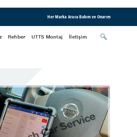
Her Marka Araca Bakım ve Onarım
z
Rehber
UTTS Montaj
İletişim
Nasıl Yapılır?
Aydınlatma Sistemleri
Araç Dış Aydınlatma
Araç İçi Aydınlatma
New Servis
Klima