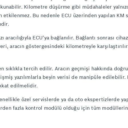
i okunabilir. Kilometre düşürme gibi müdahaleler yalnız
den etkilenmez. Bu nedenle ECU üzerinden yapılan KM 
dir.
zı aracılığıyla ECU’ya bağlanılır. Bağlantı sonrası cih
eri, aracın göstergesindeki kilometreyle karşılaştırılı
ken sıklıkla tercih edilir. Aracın geçmişi hakkında doğr
şmiş yazılımlarla beyin verisi de manipüle edilebilir
kkat edilmelidir.
ellikle özel servislerde ya da oto ekspertizlerde yap
birden fazla kontrol modülü olduğu için tüm modülleri