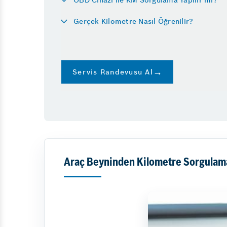
Araba Neden Su Eksilt
Diğer Hizmetler
Gerçek Kilometre Nasıl Öğrenilir?
Araç Beyninden Km S
Oto Cam Filmi
Direksiyon Kutusu Arız
Emniyet Sistemleri
Vale
Direksiyon Kilitlenmes
Servis Randevusu Al
Araç Beyninden Kilometre Sorgulama 