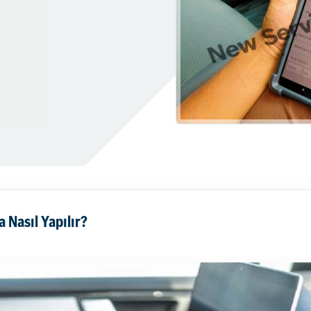
ir
Hibrit Araç Servisi
orgulama
Dolu Göçüğü Düzeltme Kolay
ası Nasıl Anlaşılır
Lastik Hava Basıncı Tablosu
i
Motor Neden Yağ Yakar?
Nasıl Yapılır?