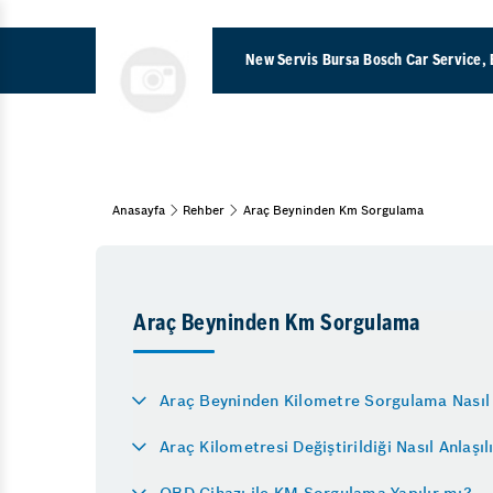
New Servis Bursa Bosch Car Service, 
Komple Araç Boyama 
Anasayfa
Rehber
Araç Beyninden Km Sorgulama
Araç Bakım & Onarım
Oksijen Sensörü Arıza
Bahar Bakımı
Kış Bakımı
Turbo Arıza Belirtileri
Oto Muayene ve Bakım
Triger Kayışı Değişimi
Araç Beyninden Km Sorgulama
Oto Periyodik Bakım
Elektrikli Araç Servisi
15 Adım Kontrol
ABS Beyni Tamiri
Araç Beyninden Kilometre Sorgulama Nasıl 
Motor
Egzoz Manifoldu Arıza
Araç Kilometresi Değiştirildiği Nasıl Anlaşıl
Yağ & Filtre Değişimi
Krank Sensörü Arızası
Egzoz Emisyon
OBD Cihazı ile KM Sorgulama Yapılır mı?