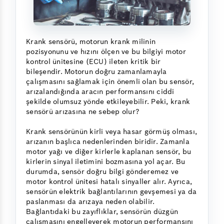
Krank sensörü, motorun krank milinin
pozisyonunu ve hızını ölçen ve bu bilgiyi motor
kontrol ünitesine (ECU) ileten kritik bir
bileşendir. Motorun doğru zamanlamayla
çalışmasını sağlamak için önemli olan bu sensör,
arızalandığında aracın performansını ciddi
şekilde olumsuz yönde etkileyebilir. Peki, krank
sensörü arızasına ne sebep olur?
Krank sensörünün kirli veya hasar görmüş olması,
arızanın başlıca nedenlerinden biridir. Zamanla
motor yağı ve diğer kirlerle kaplanan sensör, bu
kirlerin sinyal iletimini bozmasına yol açar. Bu
durumda, sensör doğru bilgi gönderemez ve
motor kontrol ünitesi hatalı sinyaller alır. Ayrıca,
sensörün elektrik bağlantılarının gevşemesi ya da
paslanması da arızaya neden olabilir.
Bağlantıdaki bu zayıflıklar, sensörün düzgün
çalışmasını engelleyerek motorun performansını