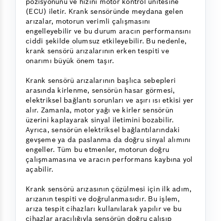
pozisyonunu ve hızını motor kontrol ünitesine
(ECU) iletir. Krank sensöründe meydana gelen
arızalar, motorun verimli çalışmasını
engelleyebilir ve bu durum aracın performansını
ciddi şekilde olumsuz etkileyebilir. Bu nedenle,
krank sensörü arızalarının erken tespiti ve
onarımı büyük önem taşır.
Krank sensörü arızalarının başlıca sebepleri
arasında kirlenme, sensörün hasar görmesi,
elektriksel bağlantı sorunları ve aşırı ısı etkisi yer
alır. Zamanla, motor yağı ve kirler sensörün
üzerini kaplayarak sinyal iletimini bozabilir.
Ayrıca, sensörün elektriksel bağlantılarındaki
gevşeme ya da paslanma da doğru sinyal alımını
engeller. Tüm bu etmenler, motorun doğru
çalışmamasına ve aracın performans kaybına yol
açabilir.
Krank sensörü arızasının çözülmesi için ilk adım,
arızanın tespiti ve doğrulanmasıdır. Bu işlem,
arıza tespit cihazları kullanılarak yapılır ve bu
cihazlar aracılığıyla sensörün doğru çalışıp