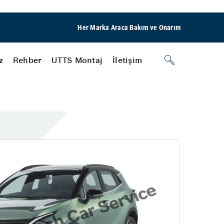
Her Marka Araca Bakım ve Onarım
z
Rehber
UTTS Montaj
İletişim
Nasıl Yapılır?
Aydınlatma Sistemleri
Araç Dış Aydınlatma
Araç İçi Aydınlatma
New Servis
Klima