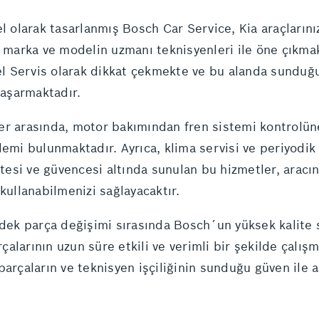
l olarak tasarlanmış Bosch Car Service, Kia araçlarını
r marka ve modelin uzmanı teknisyenleri ile öne çıkma
zel Servis olarak dikkat çekmekte ve bu alanda sunduğ
aşarmaktadır.
er arasında, motor bakımından fren sistemi kontrolüne
lemi bulunmaktadır. Ayrıca, klima servisi ve periyodik 
litesi ve güvencesi altında sunulan bu hizmetler, arac
kullanabilmenizi sağlayacaktır.
edek parça değişimi sırasında Bosch´un yüksek kalite 
rçalarının uzun süre etkili ve verimli bir şekilde çalı
arçaların ve teknisyen işçiliğinin sunduğu güven ile ar