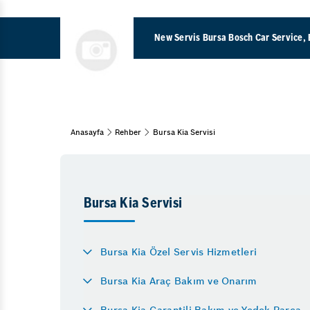
New Servis Bursa Bosch Car Service, 
Komple Araç Boyama 
Anasayfa
Rehber
Bursa Kia Servisi
Araç Bakım & Onarım
Oksijen Sensörü Arıza
Bahar Bakımı
Kış Bakımı
Turbo Arıza Belirtileri
Oto Muayene ve Bakım
Triger Kayışı Değişimi
Bursa Kia Servisi
Oto Periyodik Bakım
Elektrikli Araç Servisi
15 Adım Kontrol
ABS Beyni Tamiri
Bursa Kia Özel Servis Hizmetleri
Motor
Egzoz Manifoldu Arıza
Bursa Kia Araç Bakım ve Onarım
Yağ & Filtre Değişimi
Krank Sensörü Arızası
Egzoz Emisyon
Bursa Kia Garantili Bakım ve Yedek Parça