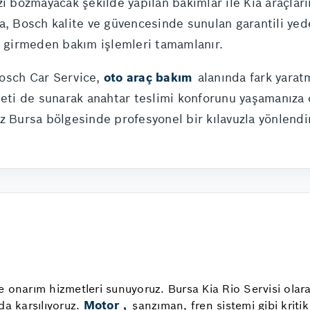
i bozmayacak şekilde yapılan bakımlar ile Kia araçları
a, Bosch kalite ve güvencesinde sunulan garantili yede
a girmeden bakım işlemleri tamamlanır.
osch Car Service,
oto araç bakım
alanında fark yaratm
meti de sunarak anahtar teslimi konforunu yaşamanıza 
z Bursa bölgesinde profesyonel bir kılavuzla yönlendiri
 onarım hizmetleri sunuyoruz. Bursa Kia Rio Servisi olara
Motor
da karşılıyoruz.
,
şanzıman, fren sistemi gibi kriti