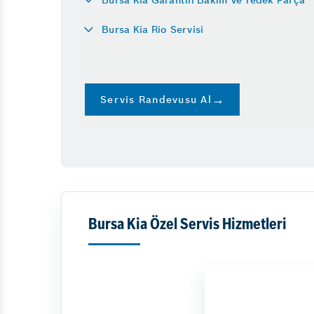
Araba Neden Su Eksilt
Diğer Hizmetler
Bursa Kia Rio Servisi
Araç Beyninden Km S
Oto Cam Filmi
Direksiyon Kutusu Arız
Emniyet Sistemleri
Vale
Direksiyon Kilitlenmes
Servis Randevusu Al
Bursa Kia Özel Servis Hizmetleri