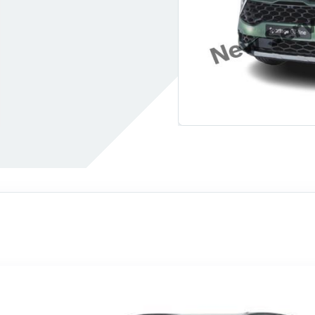
ir
Hibrit Araç Servisi
orgulama
Dolu Göçüğü Düzeltme Kolay
ası Nasıl Anlaşılır
Lastik Hava Basıncı Tablosu
i
Motor Neden Yağ Yakar?